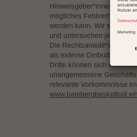
Hinweisgeber*innen vor Sank
mögliches Fehlverhalten g
werden kann. Wir schützen 
und untersuchen jede Meldu
Die Rechtsanwält*innen d
als externe Ombudsmänner*f
Dritte können sich vertrau
unangemessene Geschäftspr
relevante Vorkommnisse i
www.bambergbasketball.whi