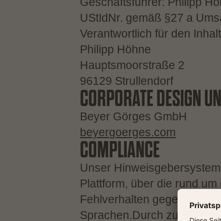
Geschäftsführer: Philipp H
UStIdNr. gemäß §27 a Ums
Verantwortlich für den Inhal
Philipp Höhne
Hauptsmoorstraße 2
96129 Strullendorf
CORPORATE DESIGN UN
Beyer Görges GmbH
beyergoerges.com
COMPLIANCE
Unser Hinweisgebersystem „
Plattform, über die rund um
Fehlverhalten gegeben wer
Sprachen.Durch zuverlässi