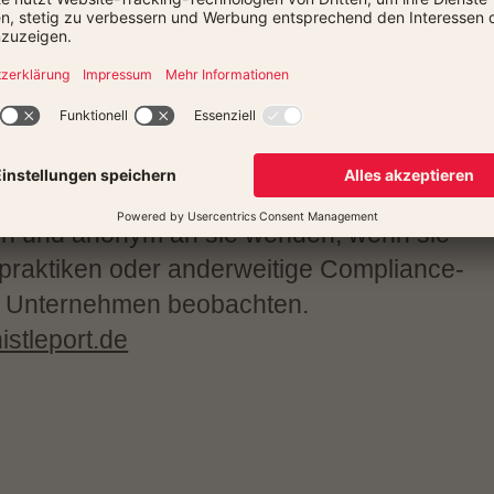
tionen wird sichergestellt, dass
emeldet und umfassend untersucht
die Anonymität der Hinweisgeber*innen
ng gründlich.
er Berliner Kanzlei VON RUEDEN wurden
rauen bestellt. Mitarbeiter*innen und
lich und anonym an sie wenden, wenn sie
aktiken oder anderweitige Compliance-
m Unternehmen beobachten.
stleport.de