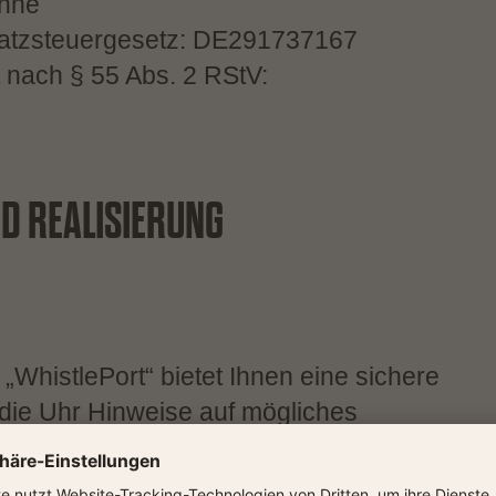
öhne
atzsteuergesetz: DE291737167
t nach § 55 Abs. 2 RStV:
D REALISIERUNG
WhistlePort“ bietet Ihnen eine sichere
 die Uhr Hinweise auf mögliches
den können – anonym und in vielen
ge Meldemöglichkeiten und Schutz für