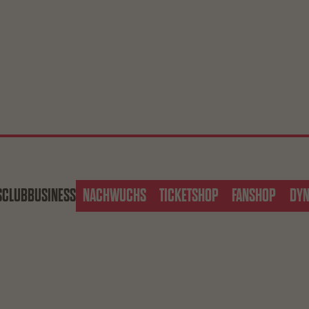
S
CLUB
BUSINESS
NACHWUCHS
TICKETSHOP
FANSHOP
DY