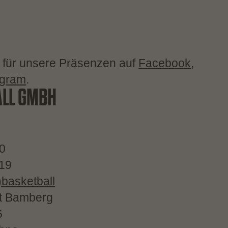
 für unsere Präsenzen auf
Facebook
,
agram
.
ALL GMBH
-0
-19
)basketball
ht Bamberg
6