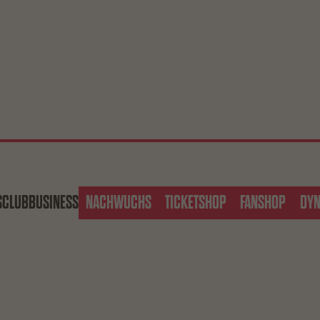
S
CLUB
BUSINESS
NACHWUCHS
TICKETSHOP
FANSHOP
DY