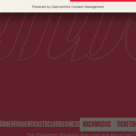
ÄNNER
FRAUEN
TICKETS
CLUB
BUSINESS
NACHWUCHS
TICKETS
Die Bamberg Baskets live und auf Abruf bei 