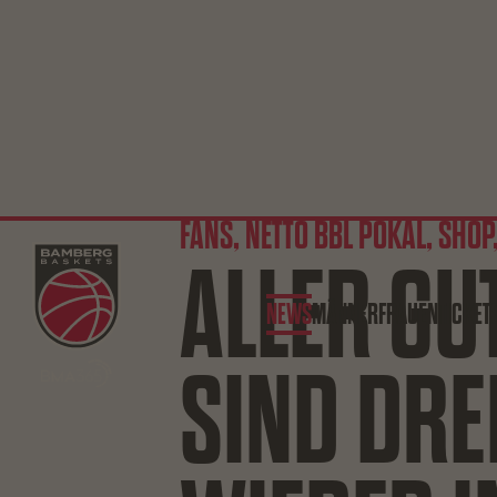
FANS, NETTO BBL POKAL, SHOP,
ALLER GU
NEWS
MÄNNER
FRAUEN
TICKET
SIND DRE