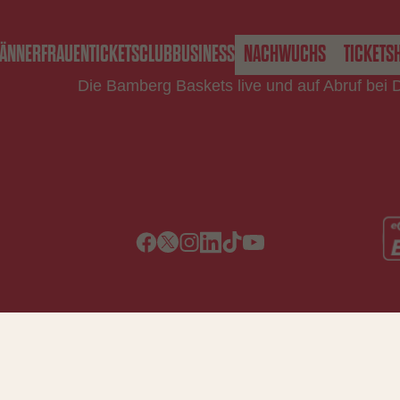
ÄNNER
FRAUEN
TICKETS
CLUB
BUSINESS
NACHWUCHS
TICKETS
Die Bamberg Baskets live und auf Abruf bei 