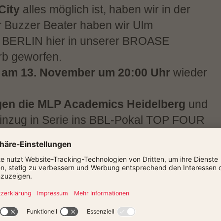
City
alles möglich ist, haben wir in der
r Buzzer Beater haben wir Ulm
 BERLIN hier in unserer BROASE
b geworfen.
h
am 13. November um 20:00 Uhr
wieder
en die MLP Academics Heidelberg
und
 Einzug in Serie ins BBL-Pokal TOP FOUR
seid live dabei und lasst die Halle
irekt
im Freak City Store
unter der
 in unserem
Online-Ticket-Shop
!