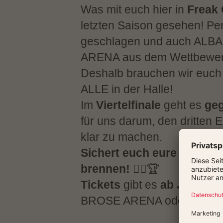
Was mit euch hier in
Freak 
letzten Saison gesehen! Pe
geschlagen und auch ALBA
ARENA aus dem Wettbewer
Deshalb brauchen wir euc
ALLE in der Halle!
Im
Viertelfinale
geht es
geg
für uns darum, den dritten
klar zu machen.
Sichert euch eure Tickets, 
brennen!
❤️‍🔥🏆
Tickets
gibt es
ab JETZT
d
BROSE ARENA oder online