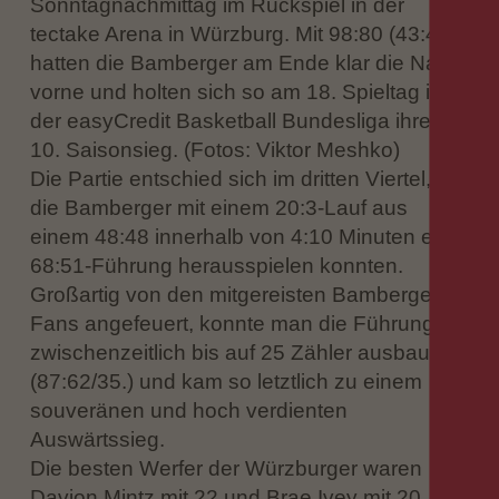
Sonntagnachmittag im Rückspiel in der
tectake Arena in Würzburg. Mit 98:80 (43:42)
hatten die Bamberger am Ende klar die Nase
vorne und holten sich so am 18. Spieltag in
der easyCredit Basketball Bundesliga ihren
10. Saisonsieg. (Fotos: Viktor Meshko)
Die Partie entschied sich im dritten Viertel, als
die Bamberger mit einem 20:3-Lauf aus
einem 48:48 innerhalb von 4:10 Minuten eine
68:51-Führung herausspielen konnten.
Großartig von den mitgereisten Bamberger
Fans angefeuert, konnte man die Führung
zwischenzeitlich bis auf 25 Zähler ausbauen
(87:62/35.) und kam so letztlich zu einem
souveränen und hoch verdienten
Auswärtssieg.
Die besten Werfer der Würzburger waren
Davion Mintz mit 22 und Brae Ivey mit 20