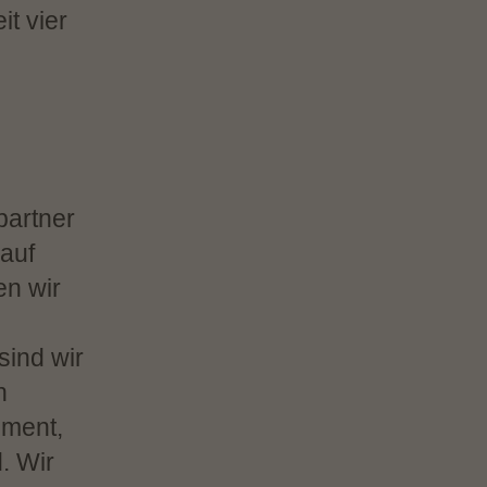
t vier
spartner
auf
en wir
sind wir
n
ement,
. Wir