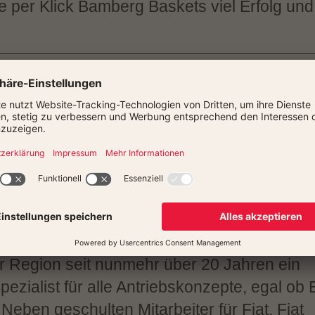
per Klick Bamberg Baskets viel Erfolg und
B AUTOTECHNIK BAMBERG)
 vertritt die Marken Opel, Fiat, Alfa Romeo
 und Seat Service in Bamberg. In Schweinfur
t, Fiat Professional und Abarth Händler.
 ist unsere Leidenschaft, Qualität unsere
r Region seit nunmehr über 20 Jahren ein
ezialist für alle Antriebskonzepte, egal ob 
 Neben geschulten Mitarbeiter für Fiat, Fiat