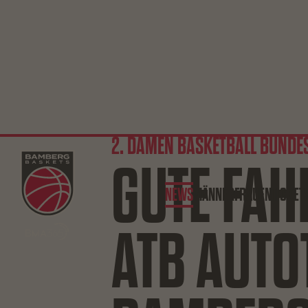
2. DAMEN BASKETBALL BUNDE
GUTE FAH
NEWS
MÄNNER
FRAUEN
TICKET
ATB AUTO