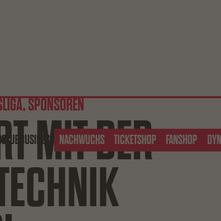
SLIGA, SPONSOREN
RT MIT DER
S
CLUB
BUSINESS
NACHWUCHS
TICKETSHOP
FANSHOP
DY
TECHNIK