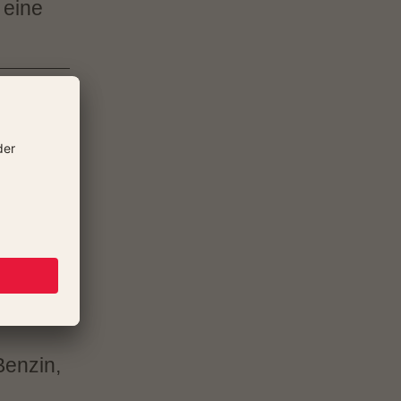
 eine
,
t ist
Benzin,