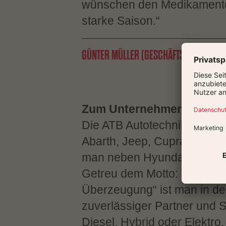
wünschen den Medikamente 
starke Saison.“
GÜNTER MÜLLER (GESCHÄFTSFÜHRER AT
Zum Unternehmen:
Die ATB Autotechnik Bamberg
Abarth, Jeep, Cupra Service
man neben Hyundai auch Fia
Getreu dem Motto: „Mobilität
Überzeugung“ ist man in de
zuverlässiger Partner und Sp
Diesel, Hybrid oder Elektro.