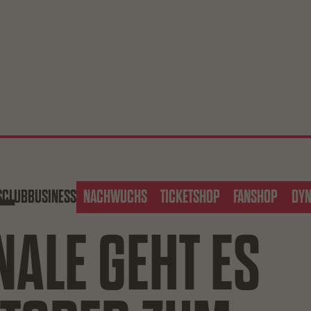
-
S
CLUB
BUSINESS
NACHWUCHS
TICKETSHOP
FANSHOP
DY
NALE GEHT ES