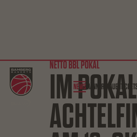
NETTO BBL POKAL
IM POKAL
NEWS
MÄNNER
FRAUEN
TICKET
ACHTELFI