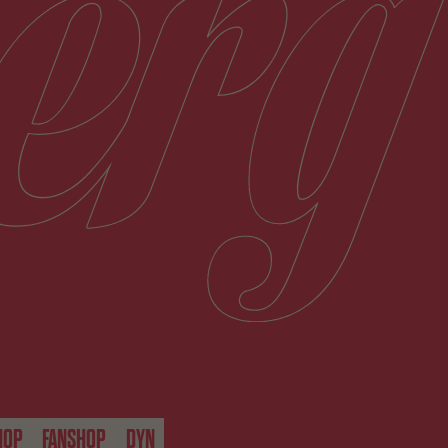
HOP
FANSHOP
DYN