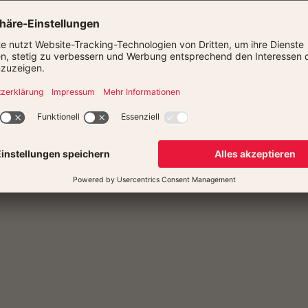
 – Science City Jena​​​​
Heidelberg – MHP RIESEN Ludwigsburg​​
tiopharm ulm (Max – Schmeling - Halle)​​
NINERS Chemnitz ​​​
en Basketball – Basketball Löwen
ermine:
2025