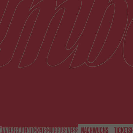
ÄNNER
FRAUEN
TICKETS
CLUB
BUSINESS
NACHWUCHS
TICKETS