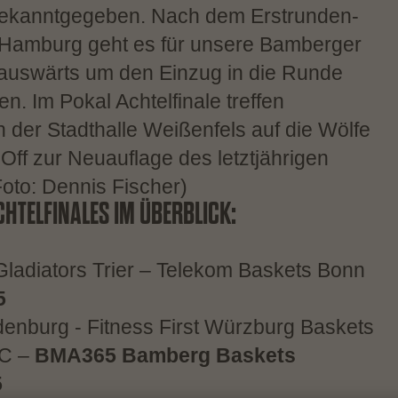
 bekanntgegeben. Nach dem Erstrunden-
s Hamburg geht es für unsere Bamberger
 auswärts um den Einzug in die Runde
n. Im Pokal Achtelfinale treffen
der Stadthalle Weißenfels auf die Wölfe
f zur Neuauflage des letztjährigen
Foto: Dennis Fischer)
CHTELFINALES IM ÜBERBLICK:
diators Trier – Telekom Baskets Bonn​​
5
enburg - Fitness First Würzburg Baskets​
BC –
BMA365 Bamberg Baskets
5