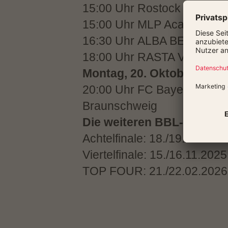
15:00 Uhr Rostock Seawolves
15:00 Uhr MLP Academics 
16:30 Uhr ALBA BERLIN - ra
18:00 Uhr ​RASTA VECHTA - 
Montag, 20. Oktober 2025
20:00 Uhr FC Bayern Münch
Braunschweig
Die weiteren BBL-Pokal-T
Achtelfinale: 18./19./20.10.
Viertelfinale: 15./16.11.2025
TOP FOUR: 21./22.02.2026