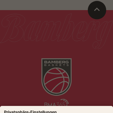
Die Bamberg Baskets live und auf Abruf bei Dyn