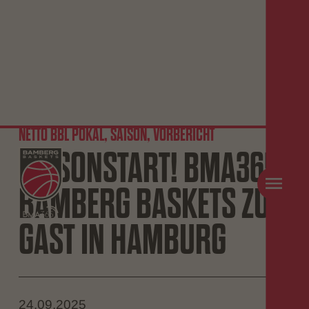
NETTO BBL POKAL, SAISON, VORBERICHT
SAISONSTART! BMA365
BAMBERG BASKETS ZU
GAST IN HAMBURG
24.09.2025