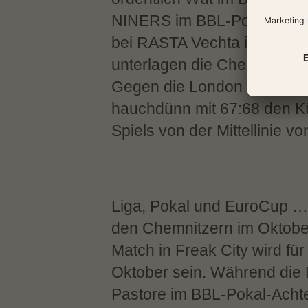
NINERS im BBL-Pokal am v
bei RASTA Vechta im Achtel
unterlagen die Chemnitzer
Gegen die London Lions z
hauchdünn mit 67:68 den Kü
Spiels von der Mittellinie v
Liga, Pokal und EuroCup … 
den Chemnitzern im Oktobe
Match in Freak City wird fü
Oktober sein. Während die
Pastore im BBL-Pokal-Achte