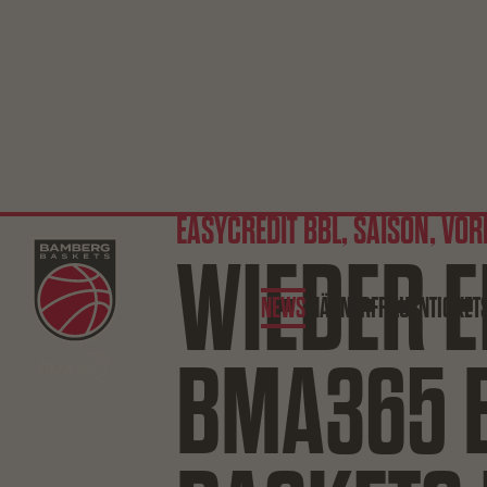
EASYCREDIT BBL, SAISON, VO
WIEDER E
NEWS
MÄNNER
FRAUEN
TICKET
BMA365 