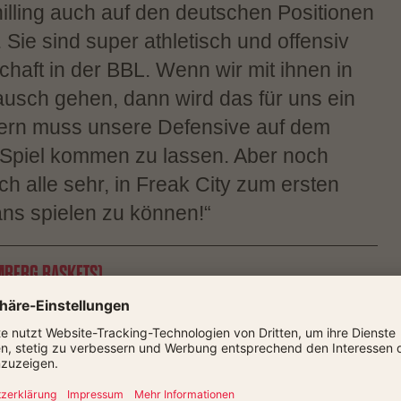
lling auch auf den deutschen Positionen
. Sie sind super athletisch und offensiv
aft in der BBL. Wenn wir mit ihnen in
ausch gehen, dann wird das für uns ein
fern muss unsere Defensive auf dem
s Spiel kommen zu lassen. Aber noch
ich alle sehr, in Freak City zum ersten
ns spielen zu können!“
MBERG BASKETS)
 Niederlagen werden die Sachsen mit
nach Bamberg kommen. Nachdem die