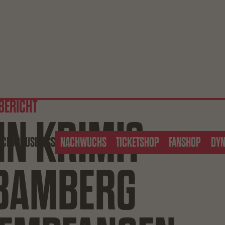
RBERICHT
IN KRIMI?
S
CLUB
BUSINESS
NACHWUCHS
TICKETSHOP
FANSHOP
DY
BAMBERG