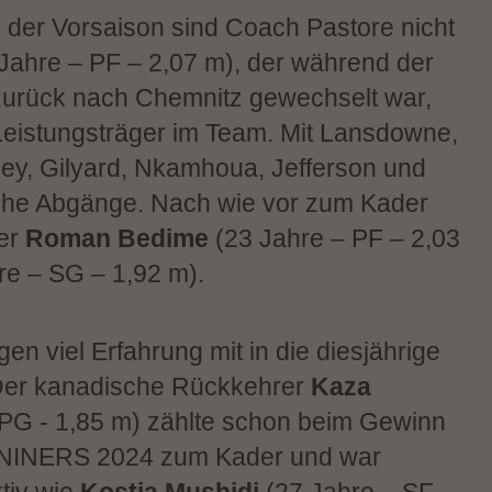
us der Vorsaison sind Coach Pastore nicht
Jahre – PF – 2,07 m), der während der
urück nach Chemnitz gewechselt war,
 Leistungsträger im Team. Mit Lansdowne,
iley, Gilyard, Nkamhoua, Jefferson und
liche Abgänge. Nach wie vor zum Kader
ler
Roman Bedime
(23 Jahre – PF – 2,03
re – SG – 1,92 m).
en viel Erfahrung mit in die diesjährige
 Der kanadische Rückkehrer
Kaza
PG - 1,85 m) zählte schon beim Gewinn
 NINERS 2024 zum Kader und war
tiv wie
Kostja Mushidi
(27 Jahre – SF –