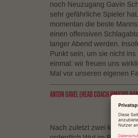
noch Neuzugang Gavin Schi
sehr gefährliche Spieler hat
momentan die beste Mannsch
einen offensiven Schlagabt
langer Abend werden. Inso
Punkt sein, um sie nicht in
einmal: wir freuen uns wirkl
Mal vor unseren eigenen Fa
ANTON GAVEL (HEAD COACH BMA365 BA
Nach zuletzt zwei knappen
ordentlich Wut im Bauch 