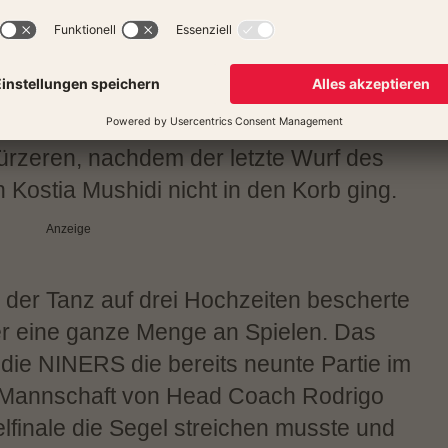
ergangenen Wochenende im Gastspiel
finale ausgeschieden waren (86:89),
 auch am Mittwochabend im EuroCup.
og man in der Messe Chemnitz am Ende
rzeren, nachdem der letzte Wurf des
on Kostia Mushidi nicht in den Korb ging.
Anzeige
der Tanz auf drei Hochzeiten bescherte
r eine ganze Menge an Spielen. Das
r die NINERS die bereits neunte Partie im
 Mannschaft von Head Coach Rodrigo
lfinale die Segel streichen musste und