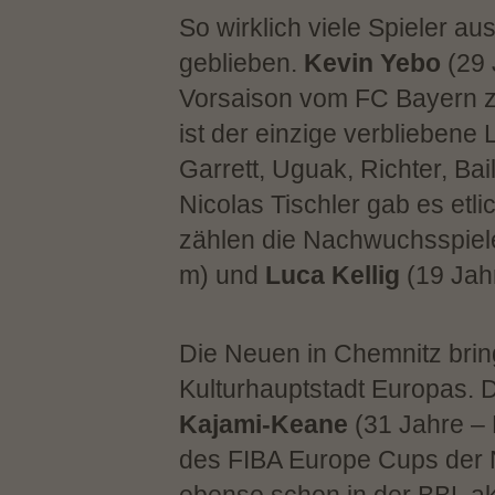
So wirklich viele Spieler a
geblieben.
Kevin Yebo
(29 
Vorsaison vom FC Bayern z
ist der einzige verbliebene
Garrett, Uguak, Richter, Ba
Nicolas Tischler gab es et
zählen die Nachwuchsspie
m) und
Luca Kellig
(19 Jah
Die Neuen in Chemnitz bring
Kulturhauptstadt Europas.
Kajami-Keane
(31 Jahre – 
des FIBA Europe Cups der
ebenso schon in der BBL ak